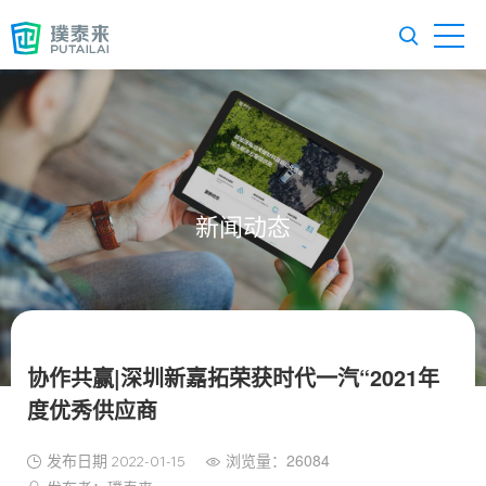
新闻动态
协作共赢|深圳新嘉拓荣获时代一汽“2021年
度优秀供应商
发布日期
浏览量：26084
2022-01-15