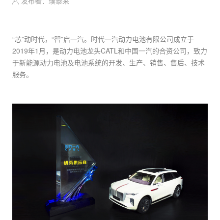
发布者：璞泰来
“芯”动时代，“智”启一汽。时代一汽动力电池有限公司成立于
2019年1月，是动力电池龙头CATL和中国一汽的合资公司，致力
于新能源动力电池及电池系统的开发、生产、销售、售后、技术
服务。