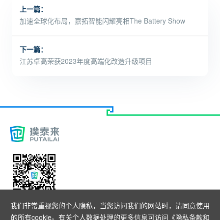
上一篇：
加速全球化布局，嘉拓智能闪耀亮相The Battery Show
Europe 2023
下一篇：
江苏卓高荣获2023年度高端化改造升级项目
扫描关注公众号
我们非常重视您的个人隐私，当您访问我们的网站时，请同意使用
的所有cookie。有关个人数据处理的更多信息可访问
《隐私条款和