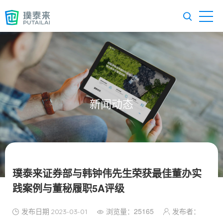
新闻动态
璞泰来证券部与韩钟伟先生荣获最佳董办实
践案例与董秘履职5A评级
发布日期
浏览量：25165
发布者：
2023-03-01