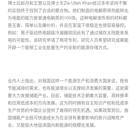
博士后赵丹和王慧以及博士生Zia Ullah Khan经过多年坚持不懈
的实验终于找到了合适的聚合物。他们制造的电解质将热能转化
为电能的能力是普通电解质的100倍。这种电解液所用的材料都
是无害、简单以及廉价的，并且在室温下很稳定也很容易操控。
例如：离子驱动热电超级冷凝器就因此有了通过储存太阳能来发
电的可能性。该研究申请了两项专利，研究人员希望研究成果能
开辟一个能够工业化批量生产的全新的能源存储方式。
业内人士指出，对我国这样一个能源生产和消费大国来说，既有
节能减排的需求，也有能源增长以支撑经济发展的需要，这就需
要大力发展储能产业。目前，储能技术正朝着大容量、高转换率
和应用低成本的方向发展。这为同时拥有自主知识产权和低成本
生产优势的中国企业提供了难得的领先机遇。如果政策到位，我
国储能产业既可快速成长为在全球有重要影响的新兴战略性产
业，又能极大地促进国内新能源的规模化发展。