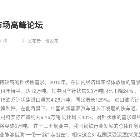
用市场高峰论坛
115
发布者：璞泰来
较高的针状焦需求。2015年，在国内经济增速整体放缓的背景下
4年持平，达12万吨。其中国产针状焦5.3万吨同比下降24% ，
15油系针状焦进口量为4.28万吨，同比增长129%。 进口油
的政策利好。在此背景下，中国的新能源汽车进入了发展的快车道
材料实际产量约为9.16万吨,同比增长40%；对针状焦的需求量约
将突破6万吨。 在十三五纲要中，我国钢铁行业发展的总体任务
能够借助“一带一 路”“走出去”，相信这会对我国深受泥潭的